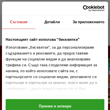
Съгласие
Детайли
За приложението
МОЛЯ ИЗБЕРЕТЕ ВАШИЯ ГРАД
ВИЖ МЕНЮТО
СОФИЯ
Настоящият сайт използва "бисквитки"
Използваме „бисквитки“, за да персонализираме
ВАРНА
СУПЕР ПРЕДЛОЖЕНИЯ
съдържанието и рекламите, да предоставяме
БУРГАС
функции на социални медии и да анализираме
трафика си. Също така споделяме информация за
ПЛОВДИВ
начина, по който използвате сайта ни, с
партньорските си социални медии, рекламните си
РУСЕ
партньори и партньори за анализ, които може да я
комбинират с друга предоставена им от Вас
САНДАНСКИ
информация или с такава, която са събрали от
ПЕТРИЧ
ползването от Ваша страна на услугите им.
ВИЖ ПОВЕЧЕ
ВИЖ ПОВЕЧЕ
ВИЖ ПОВЕЧ
Приеми и затвори